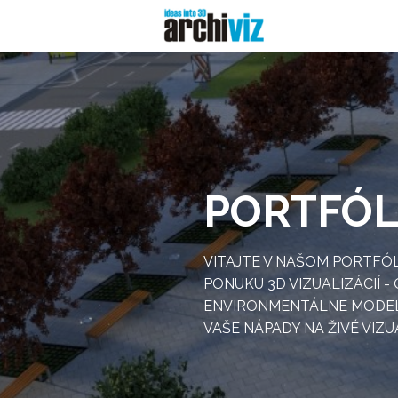
Archiviz - Home
Portfólio
PORTFÓL
VITAJTE V NAŠOM PORTFÓL
PONUKU 3D VIZUALIZÁCIÍ 
ENVIRONMENTÁLNE MODELY.
VAŠE NÁPADY NA ŽIVÉ VIZU