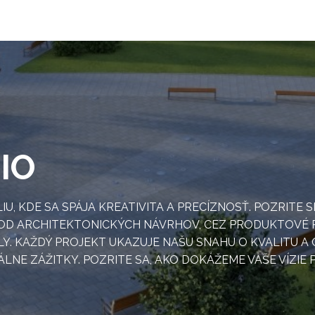
IO
IU, KDE SA SPÁJA KREATIVITA A PRECÍZNOSŤ. POZRITE
- OD ARCHITEKTONICKÝCH NÁVRHOV, CEZ PRODUKTOVÉ 
 KAŽDÝ PROJEKT UKAZUJE NAŠU SNAHU O KVALITU A O
ÁLNE ZÁŽITKY. POZRITE SA, AKO DOKÁŽEME VAŠE VÍZIE 